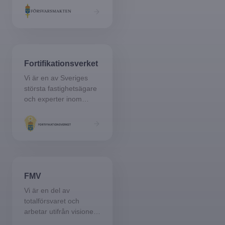
Fortifikationsverket
Vi är en av Sveriges
största fastighetsägare
och experter inom
fortifikation, det vill säga
skydds- och
anläggningsteknik.
FMV
Vi är en del av
totalförsvaret och
arbetar utifrån visionen:
Rätt materiel för ett