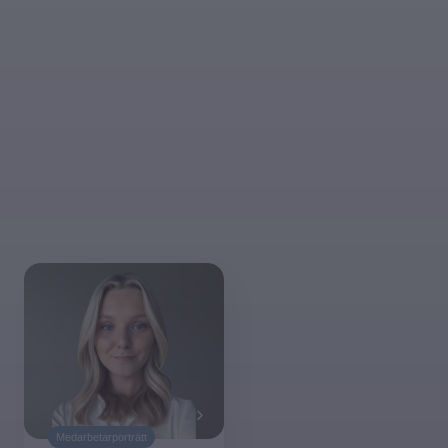
Våra berättelser
Är du nyfiken på hur det är att arbeta inom
säkerhet och försvar? Läs om några av våra
medarbetares vardag.
Alla berättelser
Medarbetarporträtt