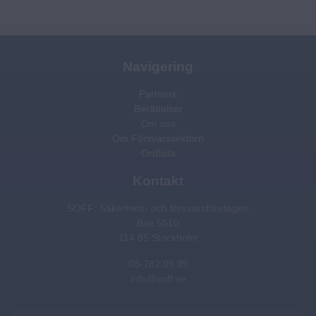
alltid haft teknik i blodet.
Som FPGA-utvecklare
kombinerar han
programmering och
elektronik, och bidrar
Navigering
samtidigt till att skydda
Partners
kommunikationen i en
Berättelser
alltmer osäker värld.
Om oss
Som FPGA-utvecklare
Om Försvarssektorn
på …
Ordlista
Kontakt
SOFF: Säkerhets- och försvarsföretagen
Box 5510
114 85 Stockholm
08-782 09 99
info@soff.se