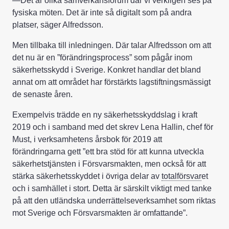
—Det är olika samverkansforum där vi verkligen ses på
fysiska möten. Det är inte så digitalt som på andra
platser, säger Alfredsson.
Men tillbaka till inledningen. Där talar Alfredsson om att
det nu är en ”förändringsprocess” som pågår inom
säkerhetsskydd i Sverige. Konkret handlar det bland
annat om att området har förstärkts lagstiftningsmässigt
de senaste åren.
Exempelvis trädde en ny säkerhetsskyddslag i kraft
2019 och i samband med det skrev Lena Hallin, chef för
Must, i verksamhetens årsbok för 2019 att
förändringarna gett ”ett bra stöd för att kunna utveckla
säkerhetstjänsten i Försvarsmakten, men också för att
stärka säkerhetsskyddet i övriga delar av
totalförsvar
et
och i samhället i stort. Detta är särskilt viktigt med tanke
på att den utländska underrättelseverksamhet som riktas
mot Sverige och Försvarsmakten är omfattande”.