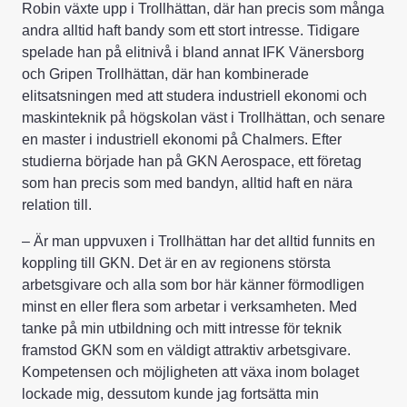
Robin växte upp i Trollhättan, där han precis som många
andra alltid haft bandy som ett stort intresse. Tidigare
spelade han på elitnivå i bland annat IFK Vänersborg
och Gripen Trollhättan, där han kombinerade
elitsatsningen med att studera industriell ekonomi och
maskinteknik på högskolan väst i Trollhättan, och senare
en master i industriell ekonomi på Chalmers. Efter
studierna började han på GKN Aerospace, ett företag
som han precis som med bandyn, alltid haft en nära
relation till.
– Är man uppvuxen i Trollhättan har det alltid funnits en
koppling till GKN. Det är en av regionens största
arbetsgivare och alla som bor här känner förmodligen
minst en eller flera som arbetar i verksamheten. Med
tanke på min utbildning och mitt intresse för teknik
framstod GKN som en väldigt attraktiv arbetsgivare.
Kompetensen och möjligheten att växa inom bolaget
lockade mig, dessutom kunde jag fortsätta min