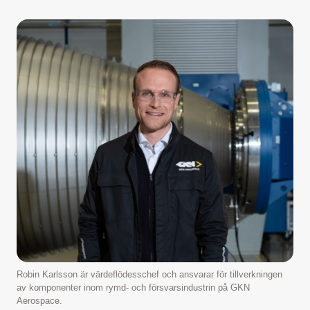
Robin Karlsson är värdeflödesschef och ansvarar för tillverkningen
av komponenter inom rymd- och försvarsindustrin på GKN
Aerospace.