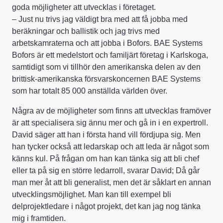
goda möjligheter att utvecklas i företaget.
– Just nu trivs jag väldigt bra med att få jobba med
beräkningar och ballistik och jag trivs med
arbetskamraterna och att jobba i Bofors. BAE Systems
Bofors är ett medelstort och familjärt företag i Karlskoga,
samtidigt som vi tillhör den amerikanska delen av den
brittisk-amerikanska försvarskoncernen BAE Systems
som har totalt 85 000 anställda världen över.
Några av de möjligheter som finns att utvecklas framöver
är att specialisera sig ännu mer och gå in i en expertroll.
David säger att han i första hand vill fördjupa sig. Men
han tycker också att ledarskap och att leda är något som
känns kul. På frågan om han kan tänka sig att bli chef
eller ta på sig en större ledarroll, svarar David; Då går
man mer åt att bli generalist, men det är såklart en annan
utvecklingsmöjlighet. Man kan till exempel bli
delprojektledare i något projekt, det kan jag nog tänka
mig i framtiden.