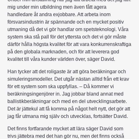
mig under min utbildning men även fått agera
handledare åt andra exjobbare. Att arbeta inom
försvarsindustrin är spännande och en mycket positiv
utmaning då det vi gör handlar om spetsteknologi. Våra
system ska stå pall för det yttersta och det vi gör måste
därför hålla högsta kvalitet för att vara konkurrenskraftiga
på den globala marknaden, och för att leverera god
kvalitet till våra kunder världen över, säger David.
Han tycker att det roligaste är att göra beräkningar och
simuleringsmodeller. Det utgår nästan alltid från ett krav
för ett system som ska uppfyllas. – Då kommer vi
beräkningsingenjörer in. Jag jobbar bland annat med
ballistikberäkningar och med en del utvecklingsarbete.
Det är jättekul att få komma på något helt nytt, det gör att
jag får utmana mig själv och utvecklas, fortsätter David.
Det finns fortfarande mycket att lära säger David som
trivs jättebra med det han gör nu, men det finns också