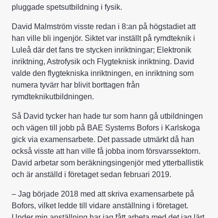
pluggade spetsutbildning i fysik.
David Malmström visste redan i 8:an på högstadiet att
han ville bli ingenjör. Siktet var inställt på rymdteknik i
Luleå där det fans tre stycken inriktningar; Elektronik
inriktning, Astrofysik och Flygteknisk inriktning. David
valde den flygtekniska inriktningen, en inriktning som
numera tyvärr har blivit borttagen från
rymdteknikutbildningen.
Så David tycker han hade tur som hann gå utbildningen
och vägen till jobb på BAE Systems Bofors i Karlskoga
gick via examensarbete. Det passade utmärkt då han
också visste att han ville få jobba inom försvarssektorn.
David arbetar som beräkningsingenjör med ytterballistik
och är anställd i företaget sedan februari 2019.
– Jag började 2018 med att skriva examensarbete på
Bofors, vilket ledde till vidare anställning i företaget.
Under min anställning har jag fått arbeta med det jag lärt