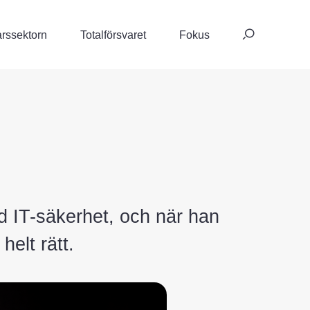
Sök
rssektorn
Totalförsvaret
Fokus
efte
d IT-säkerhet, och när han
elt rätt.