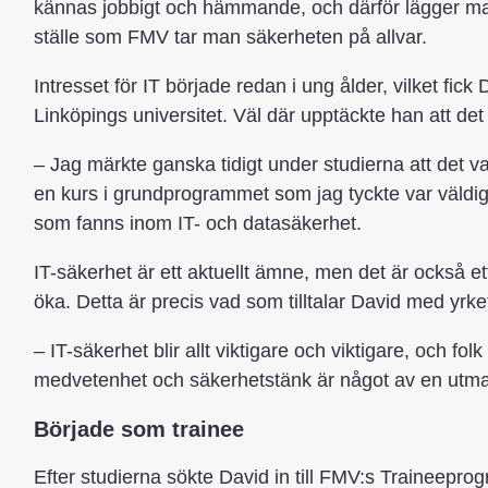
kännas jobbigt och hämmande, och därför lägger man
ställe som FMV tar man säkerheten på allvar.
Intresset för IT började redan i ung ålder, vilket fi
Linköpings universitet. Väl där upptäckte han att de
– Jag märkte ganska tidigt under studierna att det va
en kurs i grundprogrammet som jag tyckte var väldigt 
som fanns inom IT- och datasäkerhet.
IT-säkerhet är ett aktuellt ämne, men det är också
öka. Detta är precis vad som tilltalar David med yrke
– IT-säkerhet blir allt viktigare och viktigare, och fo
medvetenhet och säkerhetstänk är något av en utman
Började som trainee
Efter studierna sökte David in till FMV:s Traineepro