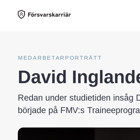
MEDARBETARPORTRÄTT
David Ingland
Redan under studietiden insåg D
började på FMV:s Traineeprogram