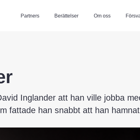
Partners
Berättelser
Om oss
Försva
er
avid Inglander att han ville jobba me
 fattade han snabbt att han hamnat h