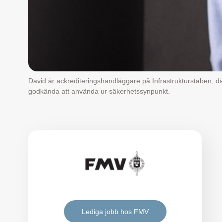
David är ackrediteringshandläggare på Infrastrukturstaben, dä
godkända att använda ur säkerhetssynpunkt.
Lediga jobb hos FMV