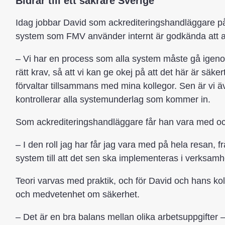
Bidrar till ett säkrare Sverige
Idag jobbar David som ackrediteringshandläggare på I
system som FMV använder internt är godkända att 
– Vi har en process som alla system måste gå igenom fö
rätt krav, så att vi kan ge okej på att det här är sä
förvaltar tillsammans med mina kollegor. Sen är vi 
kontrollerar alla systemunderlag som kommer in.
Som ackrediteringshandläggare får han vara med och p
– I den roll jag har får jag vara med på hela resan, fr
system till att det sen ska implementeras i verksamh
Teori varvas med praktik, och för David och hans kolle
och medvetenhet om säkerhet.
– Det är en bra balans mellan olika arbetsuppgifter 