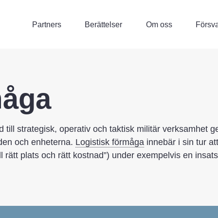
Partners
Berättelser
Om oss
Försva
måga
töd till strategisk, operativ och taktisk militär verksamhet
anden och enheterna.
Logistisk förmåga
innebär i sin tur a
 till rätt plats och rätt kostnad”) under exempelvis en insats