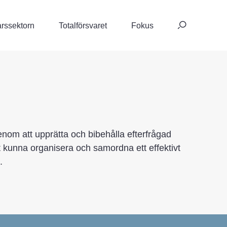
Sök
rssektorn
Totalförsvaret
Fokus
efte
 genom att upprätta och bibehålla efterfrågad
tt kunna organisera och samordna ett effektivt
.