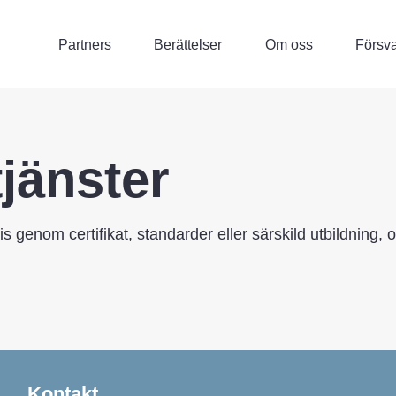
Partners
Berättelser
Om oss
Försva
tjänster
s genom certifikat, standarder eller särskild utbildning,
Kontakt